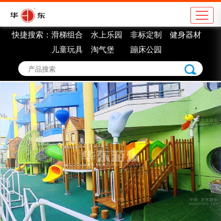
快捷搜索：
滑梯组合
水上乐园
非标定制
健身器材
公司简介
地
儿童玩具
淘气堡
蹦床公园
企业理念
学
组织架构
市
车间展示
景
企业认证
室
企业荣誉
非