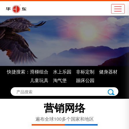
公司简介
地
企业理念
学
组织架构
市
车间展示
景
企业认证
室
快捷搜索：
滑梯组合
水上乐园
非标定制
健身器材
企业荣誉
非
儿童玩具
淘气堡
蹦床公园
营销网络
遍布全球100多个国家和地区